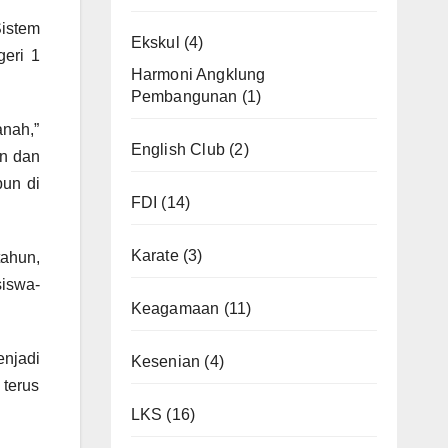
Sistem
Ekskul
(4)
geri 1
Harmoni Angklung
Pembangunan
(1)
nah,”
English Club
(2)
an dan
pun di
FDI
(14)
Karate
(3)
tahun,
iswa-
Keagamaan
(11)
njadi
Kesenian
(4)
terus
LKS
(16)