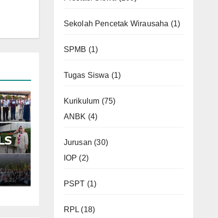
Sekolah Pencetak Wirausaha
(1)
SPMB
(1)
Tugas Siswa
(1)
Kurikulum
(75)
ANBK
(4)
LS
Jurusan
(30)
IOP
(2)
7
PSPT
(1)
an
RPL
(18)
r