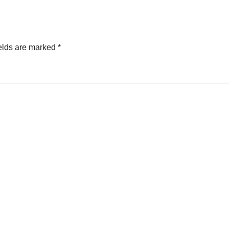
egate
Pancawaluya
elds are marked
*