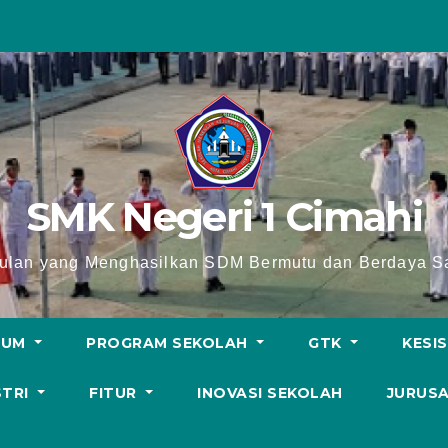
SMK Negeri 1 Cimahi
lan yang Menghasilkan SDM Bermutu dan Berdaya Sa
LUM
PROGRAM SEKOLAH
GTK
KESI
STRI
FITUR
INOVASI SEKOLAH
JURUS