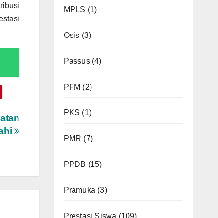
ribusi
MPLS
(1)
stasi
Osis
(3)
Passus
(4)
PFM
(2)
PKS
(1)
atan
ahi
PMR
(7)
PPDB
(15)
Pramuka
(3)
Prestasi Siswa
(109)