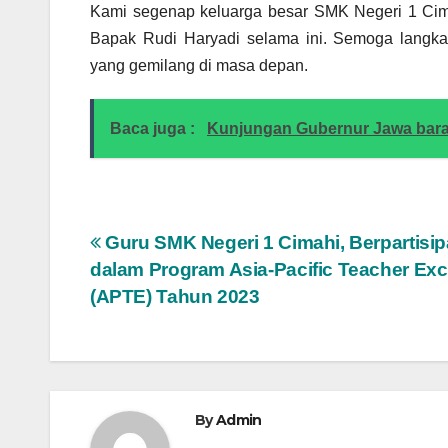
Kami segenap keluarga besar SMK Negeri 1 Cima
Bapak Rudi Haryadi selama ini. Semoga langka
yang gemilang di masa depan.
Baca juga :
Kunjungan Gubernur Jawa barat
Post
Guru SMK Negeri 1 Cimahi, Berpartisip
dalam Program Asia-Pacific Teacher Ex
navigation
(APTE) Tahun 2023
By
Admin