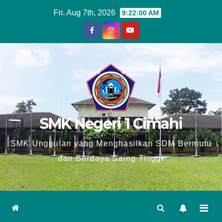
Skip
Fri. Aug 7th, 2026
9:22:01 AM
to
content
SMK Negeri 1 Cimahi
SMK Unggulan yang Menghasilkan SDM Bermutu
dan Berdaya Saing Tinggi