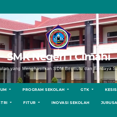
SMK Negeri 1 Cimahi
lan yang Menghasilkan SDM Bermutu dan Berdaya Sa
LUM
PROGRAM SEKOLAH
GTK
KESI
STRI
FITUR
INOVASI SEKOLAH
JURUS