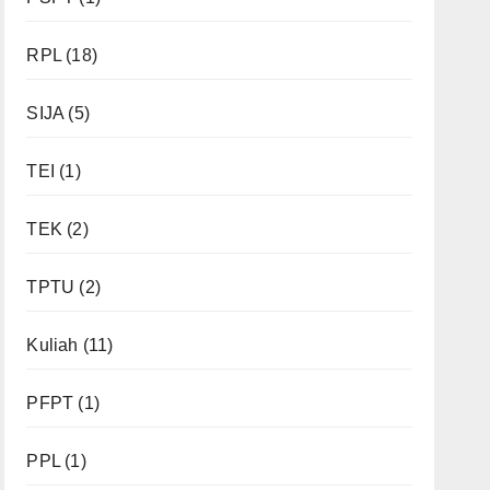
RPL
(18)
SIJA
(5)
TEI
(1)
TEK
(2)
TPTU
(2)
Kuliah
(11)
PFPT
(1)
PPL
(1)