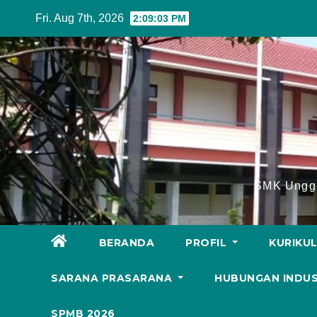
Skip
Fri. Aug 7th, 2026
2:09:04 PM
to
content
SMK Unggu
BERANDA
PROFIL
KURIKU
SARANA PRASARANA
HUBUNGAN INDU
SPMB 2026