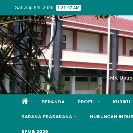
Skip
Sat. Aug 8th, 2026
7:31:08 AM
to
content
SMK Unggu
BERANDA
PROFIL
KURIKU
SARANA PRASARANA
HUBUNGAN INDU
SPMB 2026