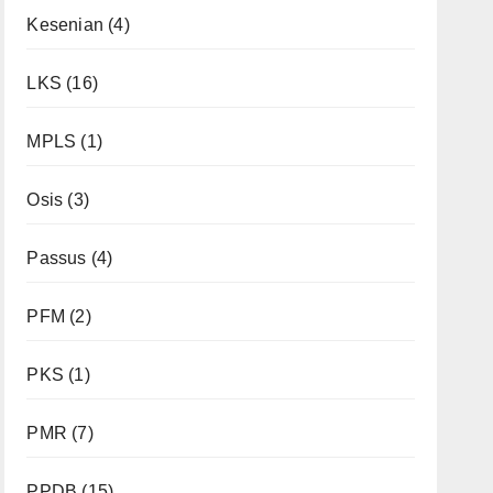
Kesenian
(4)
LKS
(16)
MPLS
(1)
Osis
(3)
Passus
(4)
PFM
(2)
PKS
(1)
PMR
(7)
PPDB
(15)