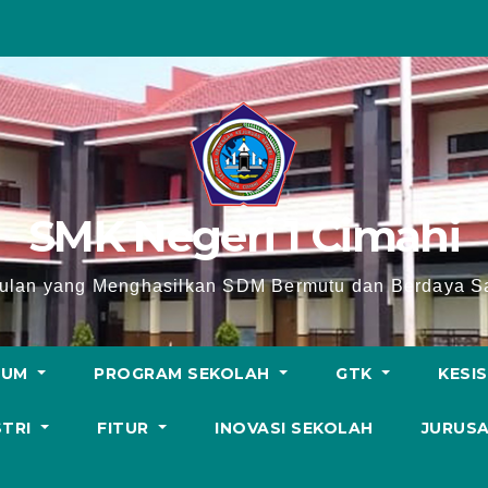
SMK Negeri 1 Cimahi
lan yang Menghasilkan SDM Bermutu dan Berdaya Sa
LUM
PROGRAM SEKOLAH
GTK
KESI
STRI
FITUR
INOVASI SEKOLAH
JURUS