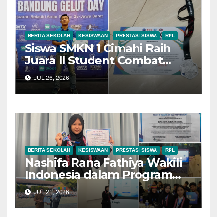
BERITA SEKOLAH
KESISWAAN
PRESTASI SISWA
RPL
Siswa SMKN 1 Cimahi Raih
Juara II Student Combat
League Bandung Gelut Day
JUL 26, 2026
2026
BERITA SEKOLAH
KESISWAAN
PRESTASI SISWA
RPL
Nashifa Rana Fathiya Wakili
Indonesia dalam Program
IYEN Malaysia Batch #25 dan
JUL 21, 2026
Raih Predikat International
Delegate