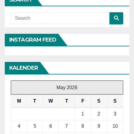
INSTAGRAM FEED
KALENDER
May 2026
M
T
W
T
F
S
S
1
2
3
4
5
6
7
8
9
10