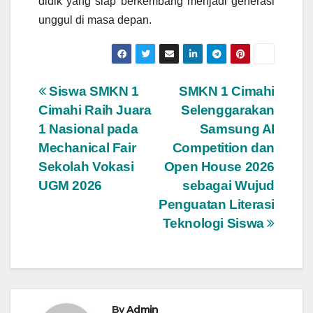
didik yang siap berkembang menjadi generasi
unggul di masa depan.
Post
Siswa SMKN 1
SMKN 1 Cimahi
Cimahi Raih Juara
Selenggarakan
navigation
1 Nasional pada
Samsung AI
Mechanical Fair
Competition dan
Sekolah Vokasi
Open House 2026
UGM 2026
sebagai Wujud
Penguatan Literasi
Teknologi Siswa
By
Admin