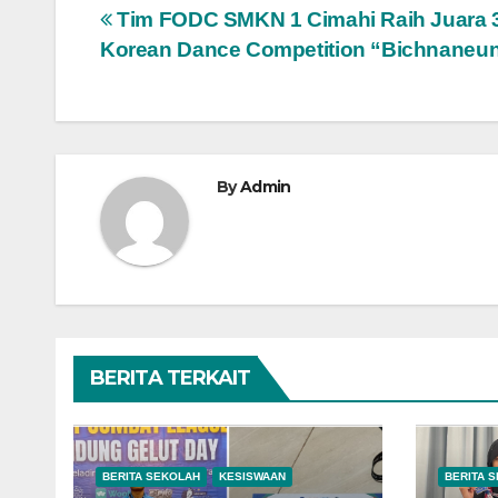
Post
Tim FODC SMKN 1 Cimahi Raih Juara 3
Korean Dance Competition “Bichnaneu
navigation
By
Admin
BERITA TERKAIT
BERITA SEKOLAH
KESISWAAN
BERITA 