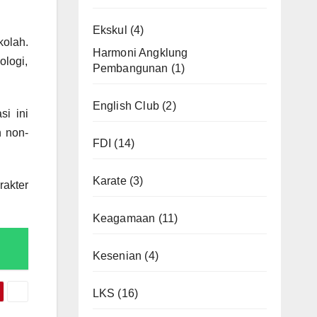
Ekskul
(4)
kolah.
Harmoni Angklung
ologi,
Pembangunan
(1)
English Club
(2)
i ini
n non-
FDI
(14)
Karate
(3)
akter
Keagamaan
(11)
Kesenian
(4)
LKS
(16)