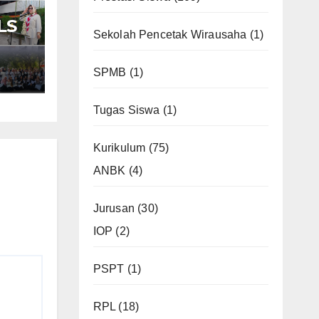
LS
Sekolah Pencetak Wirausaha
(1)
7
SPMB
(1)
an
Tugas Siswa
(1)
r
Kurikulum
(75)
ANBK
(4)
Jurusan
(30)
IOP
(2)
PSPT
(1)
RPL
(18)