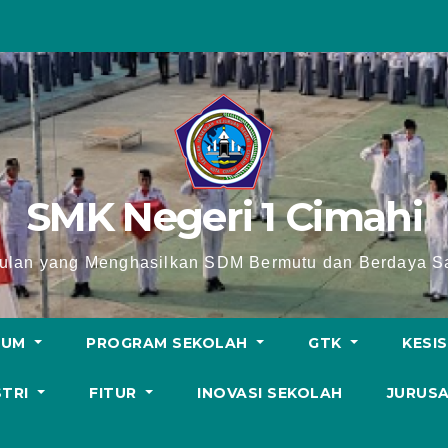
SMK Negeri 1 Cimahi
lan yang Menghasilkan SDM Bermutu dan Berdaya Sa
LUM
PROGRAM SEKOLAH
GTK
KESI
STRI
FITUR
INOVASI SEKOLAH
JURUS