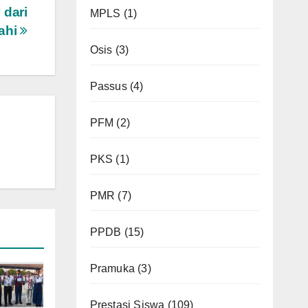
 dari
MPLS
(1)
mahi
Osis
(3)
Passus
(4)
PFM
(2)
PKS
(1)
PMR
(7)
PPDB
(15)
Pramuka
(3)
Prestasi Siswa
(109)