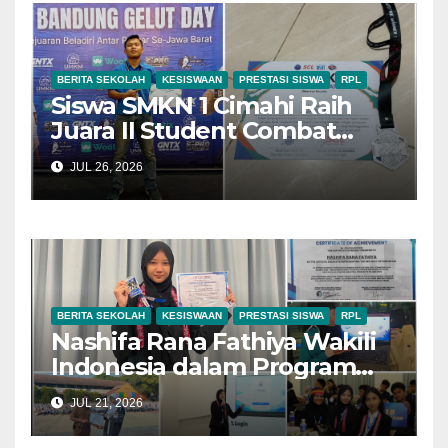
BERITA SEKOLAH
KESISWAAN
PRESTASI SISWA
RPL
Siswa SMKN 1 Cimahi Raih
Juara II Student Combat
League Bandung Gelut Day
JUL 26, 2026
2026
BERITA SEKOLAH
KESISWAAN
PRESTASI SISWA
RPL
Nashifa Rana Fathiya Wakili
Indonesia dalam Program
IYEN Malaysia Batch #25 dan
JUL 21, 2026
Raih Predikat International
Delegate