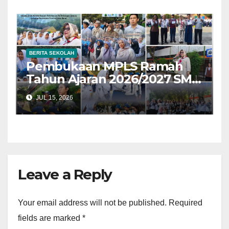
BERITA SEKOLAH
Pembukaan MPLS Ramah
Tahun Ajaran 2026/2027 SMK
Negeri 1 Cimahi: Wujudkan
JUL 15, 2026
Generasi Maung yang
Berkarakter Pancawaluya
Leave a Reply
Your email address will not be published.
Required
fields are marked
*