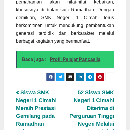
pemahaman akan nilai-nilai kebaikan,
khususnya di bulan suci Ramadhan. Dengan
demikian, SMK Negeri 1 Cimahi terus
berkomitmen untuk mendukung pembentukan
generasi terdidik dan berkarakter melalui
berbagai kegiatan yang bermanfaat.
Baca juga :
Profil Pelajar Pancasila
Post
Siswa SMK
52 Siswa SMK
Negeri 1 Cimahi
Negeri 1 Cimahi
navigation
Meraih Prestasi
Diterima di
Gemilang pada
Perguruan Tinggi
Ramadhan
Negeri Melalui