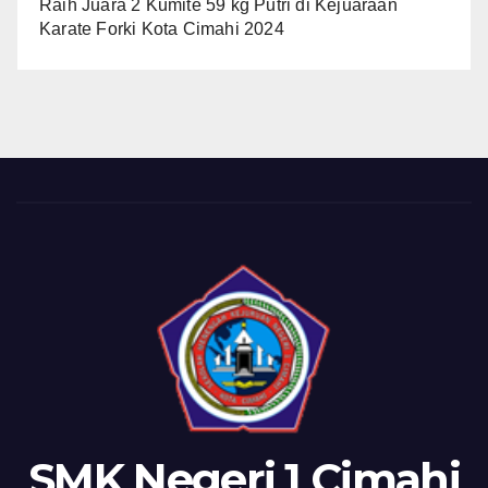
Raih Juara 2 Kumite 59 kg Putri di Kejuaraan
Karate Forki Kota Cimahi 2024
SMK Negeri 1 Cimahi