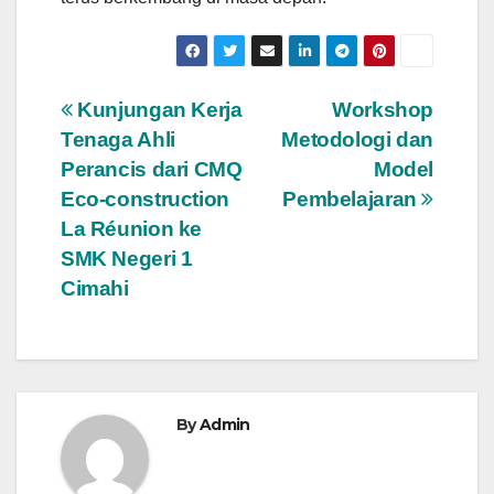
Post
Kunjungan Kerja
Workshop
Tenaga Ahli
Metodologi dan
navigation
Perancis dari CMQ
Model
Eco-construction
Pembelajaran
La Réunion ke
SMK Negeri 1
Cimahi
By
Admin