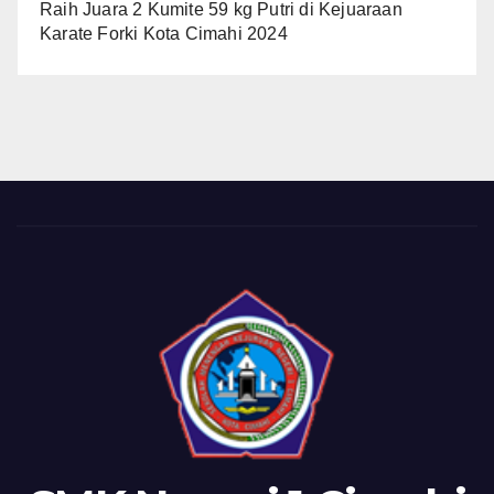
Raih Juara 2 Kumite 59 kg Putri di Kejuaraan
Karate Forki Kota Cimahi 2024