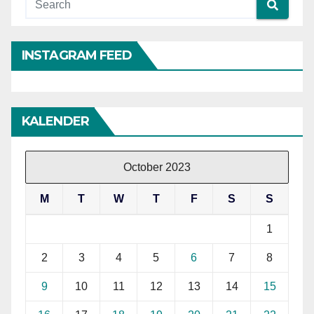
INSTAGRAM FEED
KALENDER
October 2023
M
T
W
T
F
S
S
1
2
3
4
5
6
7
8
9
10
11
12
13
14
15