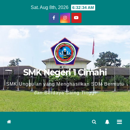
Skip
Sat. Aug 8th, 2026
6:32:34 AM
to
content
SMK Negeri 1 Cimahi
SMK Unggulan yang Menghasilkan SDM Bermutu
dan Berdaya Saing Tinggi