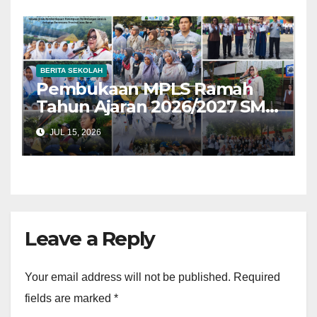
BERITA SEKOLAH
Pembukaan MPLS Ramah
Tahun Ajaran 2026/2027 SMK
Negeri 1 Cimahi: Wujudkan
JUL 15, 2026
Generasi Maung yang
Berkarakter Pancawaluya
Leave a Reply
Your email address will not be published.
Required
fields are marked
*