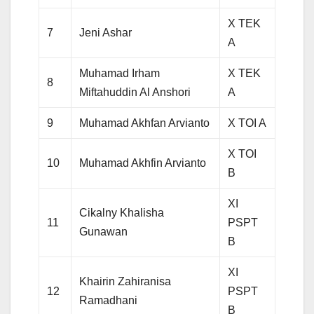
X TEK
7
Jeni Ashar
A
Muhamad Irham
X TEK
8
Miftahuddin Al Anshori
A
9
Muhamad Akhfan Arvianto
X TOI A
X TOI
10
Muhamad Akhfin Arvianto
B
XI
Cikalny Khalisha
11
PSPT
Gunawan
B
XI
Khairin Zahiranisa
12
PSPT
Ramadhani
B