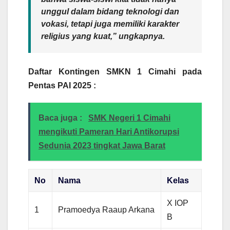
unggul dalam bidang teknologi dan
vokasi, tetapi juga memiliki karakter
religius yang kuat,”
ungkapnya.
Daftar Kontingen SMKN 1 Cimahi pada
Pentas PAI 2025 :
Baca juga :
SMK Negeri 1 Cimahi
mengikuti Pameran Hari Antikorupsi
Sedunia 2023 tingkat Jawa Barat
No
Nama
Kelas
X IOP
1
Pramoedya Raaup Arkana
B