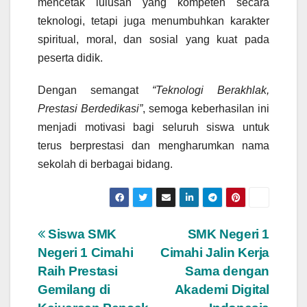
mencetak lulusan yang kompeten secara
teknologi, tetapi juga menumbuhkan karakter
spiritual, moral, dan sosial yang kuat pada
peserta didik.
Dengan semangat
“Teknologi Berakhlak,
Prestasi Berdedikasi”
, semoga keberhasilan ini
menjadi motivasi bagi seluruh siswa untuk
terus berprestasi dan mengharumkan nama
sekolah di berbagai bidang.
Post
Siswa SMK
SMK Negeri 1
Negeri 1 Cimahi
Cimahi Jalin Kerja
navigation
Raih Prestasi
Sama dengan
Gemilang di
Akademi Digital