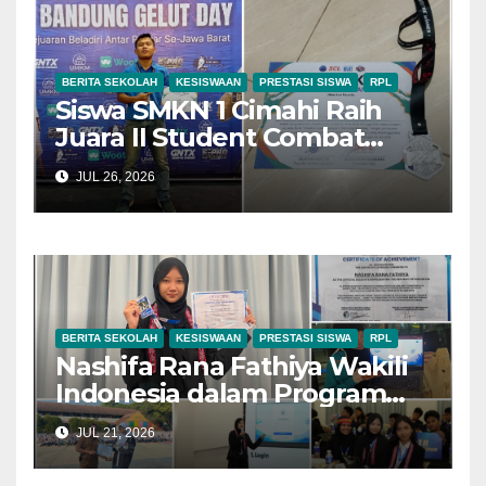
BERITA SEKOLAH
KESISWAAN
PRESTASI SISWA
RPL
Siswa SMKN 1 Cimahi Raih
Juara II Student Combat
League Bandung Gelut Day
JUL 26, 2026
2026
BERITA SEKOLAH
KESISWAAN
PRESTASI SISWA
RPL
Nashifa Rana Fathiya Wakili
Indonesia dalam Program
IYEN Malaysia Batch #25 dan
JUL 21, 2026
Raih Predikat International
Delegate