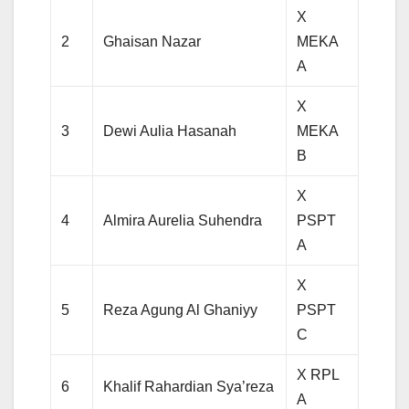
X
2
Ghaisan Nazar
MEKA
A
X
3
Dewi Aulia Hasanah
MEKA
B
X
4
Almira Aurelia Suhendra
PSPT
A
X
5
Reza Agung Al Ghaniyy
PSPT
C
X RPL
6
Khalif Rahardian Sya’reza
A