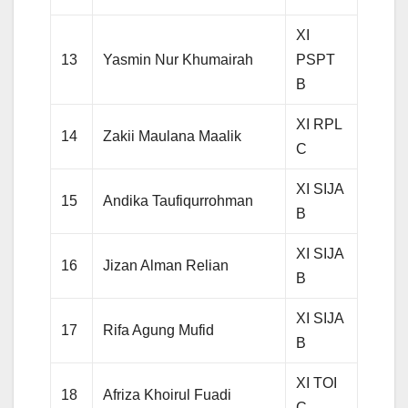
XI
13
Yasmin Nur Khumairah
PSPT
B
XI RPL
14
Zakii Maulana Maalik
C
XI SIJA
15
Andika Taufiqurrohman
B
XI SIJA
16
Jizan Alman Relian
B
XI SIJA
17
Rifa Agung Mufid
B
XI TOI
18
Afriza Khoirul Fuadi
C