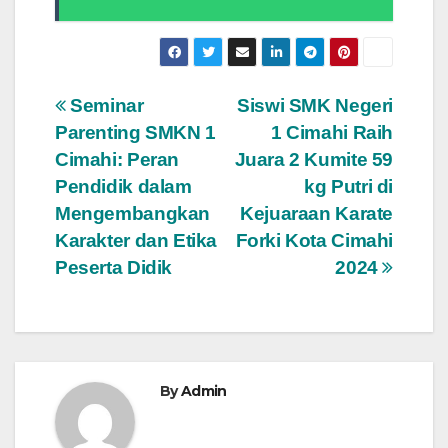
Post
Seminar
Siswi SMK Negeri
Parenting SMKN 1
1 Cimahi Raih
navigation
Cimahi: Peran
Juara 2 Kumite 59
Pendidik dalam
kg Putri di
Mengembangkan
Kejuaraan Karate
Karakter dan Etika
Forki Kota Cimahi
Peserta Didik
2024
By
Admin