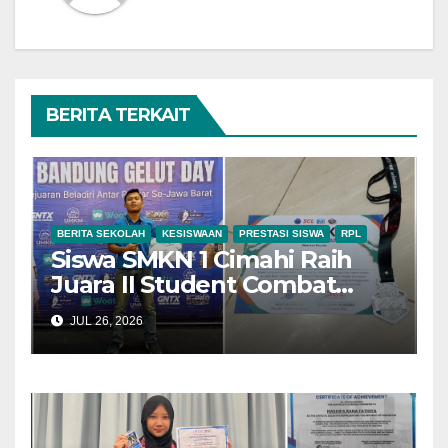
BERITA TERKAIT
BERITA SEKOLAH
KESISWAAN
PRESTASI SISWA
RPL
Siswa SMKN 1 Cimahi Raih
Juara II Student Combat
League Bandung Gelut Day
JUL 26, 2026
2026