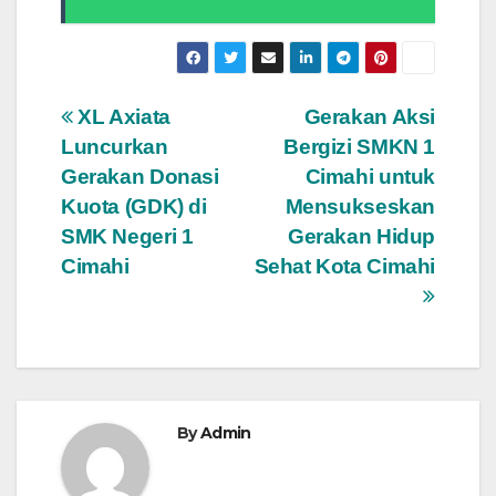
Post
XL Axiata
Gerakan Aksi
Luncurkan
Bergizi SMKN 1
navigation
Gerakan Donasi
Cimahi untuk
Kuota (GDK) di
Mensukseskan
SMK Negeri 1
Gerakan Hidup
Cimahi
Sehat Kota Cimahi
By
Admin