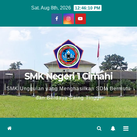
Skip
Sat. Aug 8th, 2026
12:46:11 PM
to
content
SMK Negeri 1 Cimahi
SMK Unggulan yang Menghasilkan SDM Bermutu
dan Berdaya Saing Tinggi