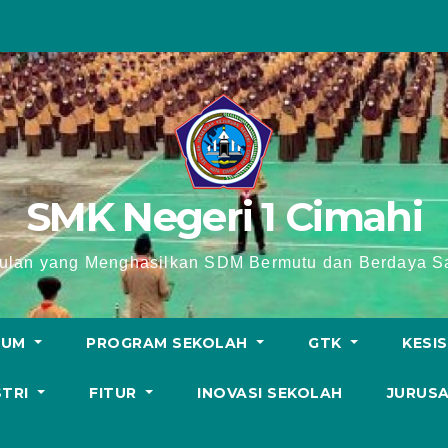
SMK Negeri 1 Cimahi
lan yang Menghasilkan SDM Bermutu dan Berdaya Sa
LUM
PROGRAM SEKOLAH
GTK
KESI
STRI
FITUR
INOVASI SEKOLAH
JURUS