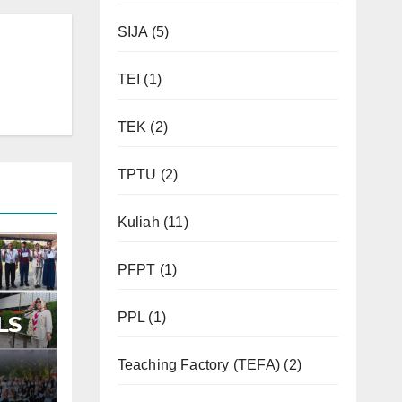
SIJA
(5)
TEI
(1)
TEK
(2)
TPTU
(2)
Kuliah
(11)
PFPT
(1)
PPL
(1)
LS
7
Teaching Factory (TEFA)
(2)