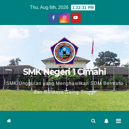
Skip
Thu. Aug 6th, 2026
1:22:32 PM
to
content
SMK Negeri 1 Cimahi
SMK Unggulan yang Menghasilkan SDM Bermutu
dan Berdaya Saing Tinggi