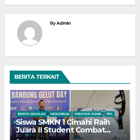
By
Admin
BERITA TERKAIT
BERITA SEKOLAH
KESISWAAN
PRESTASI SISWA
RPL
Siswa SMKN 1 Cimahi Raih
Juara II Student Combat
League Bandung Gelut Day