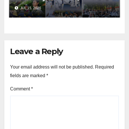
Negeri 1 Cimahi: Wujudkan
JUL 15, 2026
Generasi Maung yang
Berkarakter Pancawaluya
Leave a Reply
Your email address will not be published.
Required
fields are marked
*
Comment
*